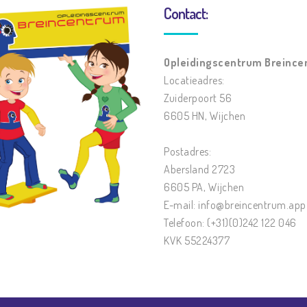
Contact:
Opleidingscentrum Breinc
Locatieadres:
Zuiderpoort 56
6605 HN, Wijchen
Postadres:
Abersland 2723
6605 PA, Wijchen
E-mail:
info@breincentrum.app
Telefoon: (+31)(0)242 122 046
KVK 55224377