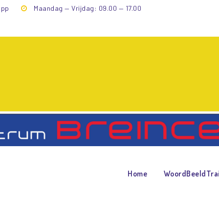
app
Maandag — Vrijdag: 09.00 — 17.00
Saturday
Home
>
Timetable Column
>
Saturday
Home
WoordBeeldTra