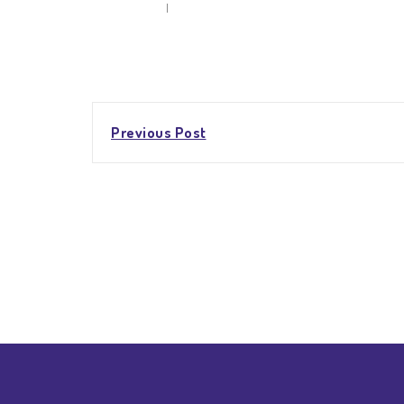
Post
Previous Post
navigation