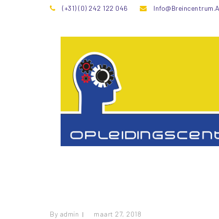
(+31) (0) 242 122 046
Info@breincentrum.
By
admin
maart 27, 2018