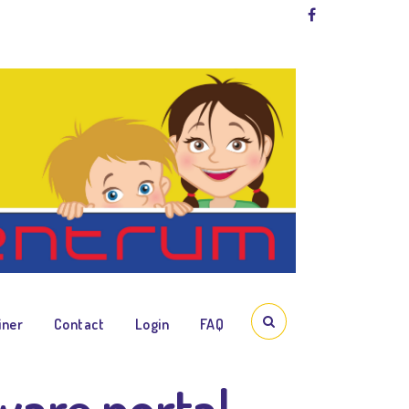
m app.
iner
Contact
Login
FAQ
ware portal