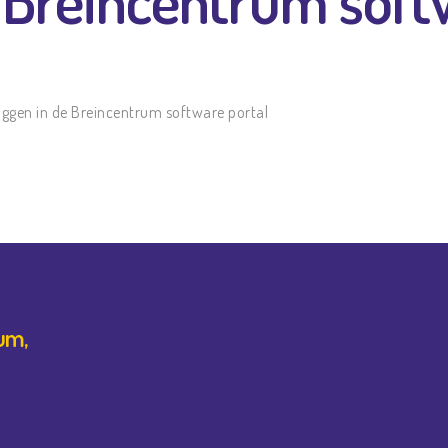
oggen in de Breincentrum software portal
um,