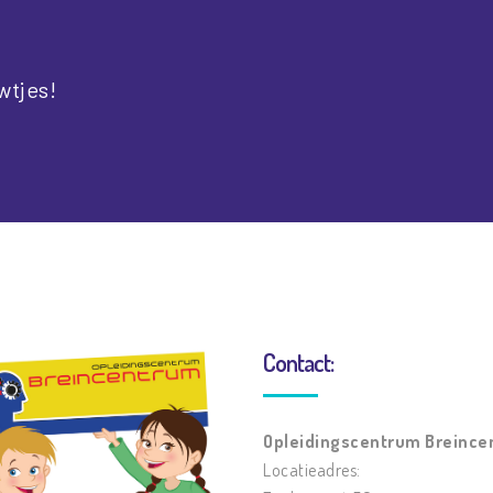
wtjes!
Contact:
Opleidingscentrum Breinc
Locatieadres: