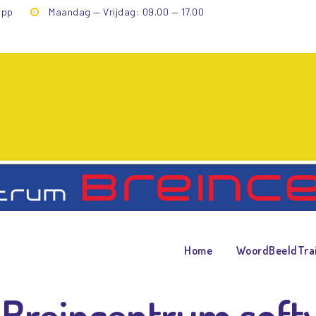
app
Maandag — Vrijdag: 09.00 — 17.00
scherm voor de Breincentru
Home
>
Inlogscherm voor de Breincentrum app.
Home
WoordBeeldTra
 Breincentrum soft